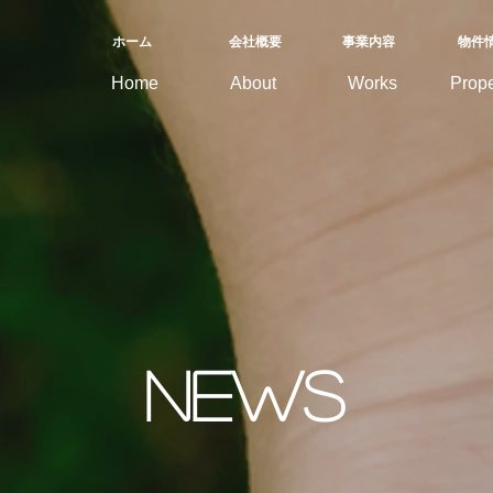
ホーム
会社概要
​事業内容
物件
Home
About
Works
Prope
news