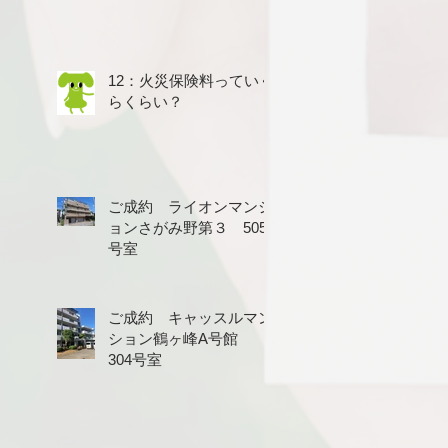
12：火災保険料っていく
らくらい？
ご成約 ライオンマンシ
ョンさがみ野第３ 505
号室
ご成約 キャッスルマン
ション鶴ヶ峰A号館
304号室