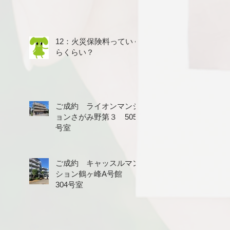
12：火災保険料っていく
らくらい？
ご成約 ライオンマンシ
ョンさがみ野第３ 505
号室
ご成約 キャッスルマン
ション鶴ヶ峰A号館
304号室