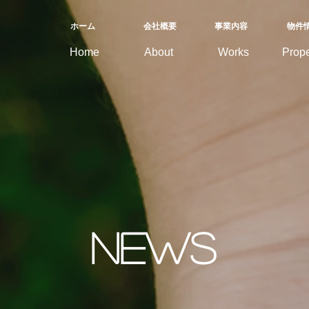
ホーム
会社概要
​事業内容
物件
Home
About
Works
Prope
news