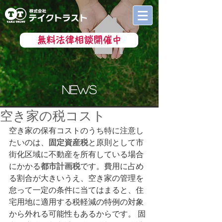
無料法律相談開催中
news
空き家の税コスト
空き家の保有コストのうち特に注意し
たいのは、
固定資産税
と原則として市
街化区域に不動産を所有している場合
にかかる
都市計画税
です。費用に占め
る割合が大きいうえ、空き家の管理を
怠って一定の条件に当てはまると、住
宅用地に適用する税軽減の特例の対象
から外れる可能性もあるからです。 固