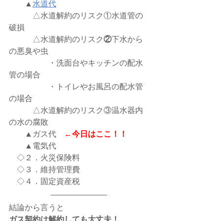
　　▲
水道代
　　　△水道解約のリスク①水道管の
破損
　　　△水道解約のリスク
②
下水から
の悪臭や虫
　　　　　・洗面台やキッチンの配水
管の場合
　　　　　・トイレやお風呂の配水管
の場合
　　　△水道解約のリスク③温水器内
の水の腐敗
　▲ガス代　
←今日はここ！！
　▲電気代 
　◇２．火災保険料
　◇３．維持管理費
　◇４．固定資産税
結論から言うと
ガス契約は解約しても大丈夫！