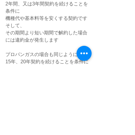
2年間、又は3年間契約を続けることを
条件に
機種代や基本料等を安くする契約です
そして、
その期間より短い期間で解約した場合
には違約金が発生します
プロパンガスの場合も同じように
15年、20年契約を続けることを条件に
ガス導入の際の初期費用、レンタル代
等が無料になっている場合があるので
す
この場合もやはり、契約期間が終わる
前に解約をすると違約金を支払わなけ
ればならないようです
プロパンガス解約の際には、ガス会社
の名前や連絡先、解約に伴う各種費用
を