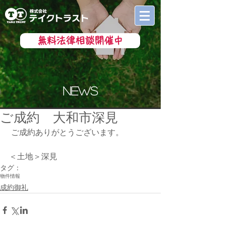
無料法律相談開催中
news
ご成約 大和市深見
 ご成約ありがとうございます。
＜土地＞深見
タグ：
物件情報
成約御礼