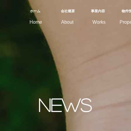
ホーム
会社概要
​事業内容
物件
Home
About
Works
Prope
news