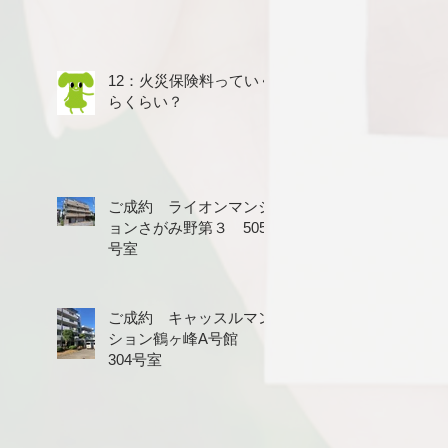
12：火災保険料っていく
らくらい？
ご成約 ライオンマンシ
ョンさがみ野第３ 505
号室
ご成約 キャッスルマン
ション鶴ヶ峰A号館
304号室