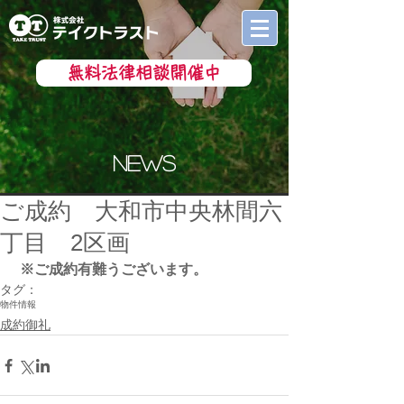
無料法律相談開催中
news
ご成約 大和市中央林間六
丁目 2区画
※ご成約有難うございます。
タグ：
物件情報
成約御礼