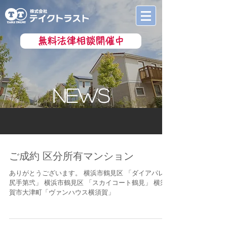
無料法律相談開催中
nEWS
ご成約 区分所有マンション
ありがとうございます。 横浜市鶴見区 「ダイアパレス
尻手第弐」 横浜市鶴見区 「スカイコート鶴見」 横須
賀市大津町「ヴァンハウス横須賀」