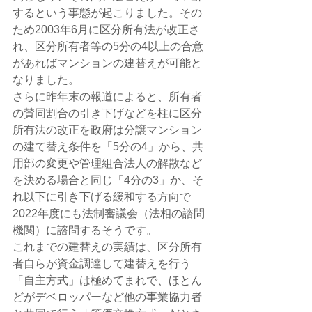
するという事態が起こりました。その
ため2003年6月に区分所有法が改正さ
れ、区分所有者等の5分の4以上の合意
があればマンションの建替えが可能と
なりました。
さらに昨年末の報道によると、所有者
の賛同割合の引き下げなどを柱に区分
所有法の改正を政府は分譲マンション
の建て替え条件を「5分の4」から、共
用部の変更や管理組合法人の解散など
を決める場合と同じ「4分の3」か、そ
れ以下に引き下げる緩和する方向で
2022年度にも法制審議会（法相の諮問
機関）に諮問するそうです。
これまでの建替えの実績は、区分所有
者自らが資金調達して建替えを行う
「自主方式」は極めてまれで、ほとん
どがデベロッパーなど他の事業協力者