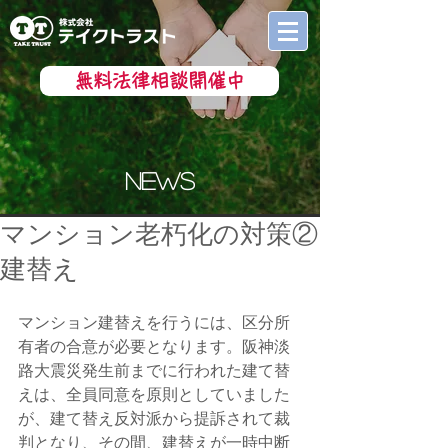
無料法律相談開催中
news
マンション老朽化の対策②
建替え
マンション建替えを行うには、区分所
有者の合意が必要となります。阪神淡
路大震災発生前までに行われた建て替
えは、全員同意を原則としていました
が、建て替え反対派から提訴されて裁
判となり、その間、建替えが一時中断