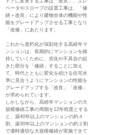
ドアに変更する工事は「改良」、エレ
ベータやスロープの設置工事は、「修
繕＋改良」により建物全体の機能や性
能をグレードアップさせる工事となり
「改修」にあたります。
これから老朽化が深刻化する高経年マ
ンションは、長期的にマンションを維
持していくために、劣化や不具合の起
きた部分を「修繕」することに加え
て、時代とともに変化を続ける住宅水
準に見合うようにマンションの性能を
グレードアップする「改良」「改修」
が求められています。
しかしながら、高経年マンションの大
規模修繕工事の周期を12年程度とする
と、築40年以上のマンションの約４
割、築30年以上のマンションの約２割
で適時適切な大規模修繕が実施できて