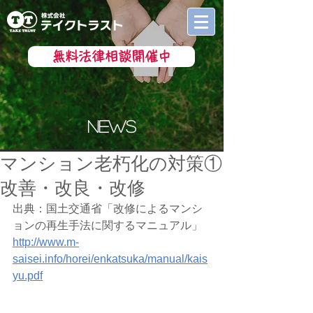
無料法律相談開催中
news
マンション老朽化の対策①
改善・改良・改修
出典：国土交通省「改修によるマンシ
ョンの再生手法に関するマニュアル」
http://www.m-
saisei.info/horei/enkatsuka/manual/kais
yu.pdf