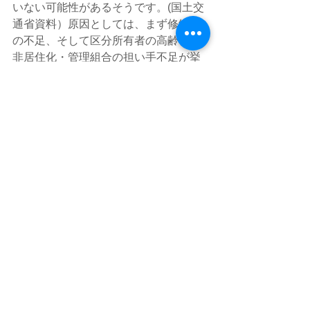
いない可能性があるそうです。(国土交
通省資料）原因としては、まず修繕費
の不足、そして区分所有者の高齢化・
非居住化・管理組合の担い手不足が挙
げられています。マンションの普及に
伴い、タワーマンションの出現に象徴
される大規模化、設備の高度化等の必
ずしも想定されていなかった事象が発
生し、マンション管理の専門化・複雑
化は従前に比べ格段に増しているので
す。
BLOG