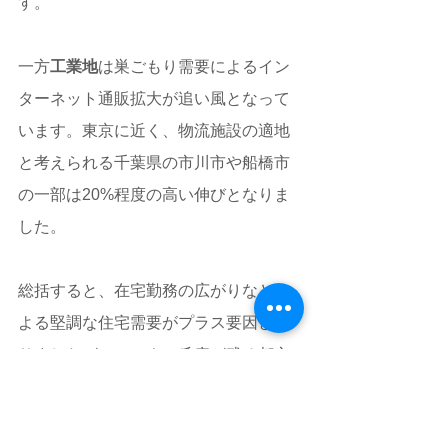
す。
一方
工業地
は巣ごもり需要によるイン
ターネット通販拡大が追い風となって
います。東京に近く、物流施設の適地
と考えられる千葉県の市川市や船橋市
の一部は20%程度の高い伸びとなりま
した。
総括すると、在宅勤務の広がりなどに
よる堅調な住宅需要がプラス要因とな
りましたが、コロナの爪痕が残る都心
の商業地や地方の観光地は下落も目立
ち、本格回復はまだ見通せない状況で