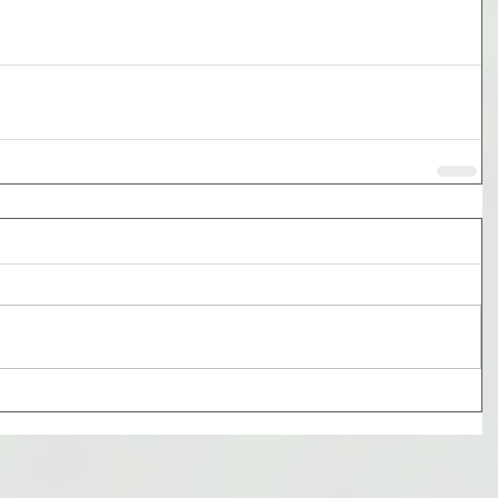
テイクの不動産講座
テイクトラスト
ニュース
不動産売却
物件情報
空き家
空き家の保有コスト