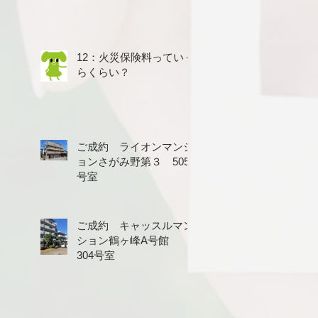
12：火災保険料っていく
らくらい？
ご成約 ライオンマンシ
ョンさがみ野第３ 505
号室
ご成約 キャッスルマン
ション鶴ヶ峰A号館
304号室