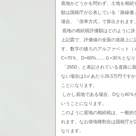
底地かどうかを問わず、土地を相続
額は国税庁が公表している「路線価
場合、「倍率方式」で算出されます
 底地の相続税評価額はどのように
上記図で、評価値の全面の道路上に記
す。数字の後ろのアルファベット（Ａ
C=70％、D=60%……Ｇ=30％とな
 「265D」と表記されている道路に面している土地は、1㎡あたり265千円という意味です。底地で
ない場合は1㎡あたり26.5万円です
ことになります。
 しかし底地である場合、Dなら60％が借地権ですから、2,650万円×（100％-60％）=1,060万円、と
いうことになります。
このように底地の相続税は、一般的
れます。なお借地権割合は国税庁が
なります。