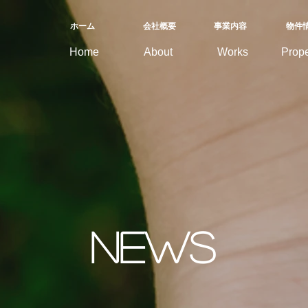
ホーム
会社概要
​事業内容
物件
Home
About
Works
Prope
news