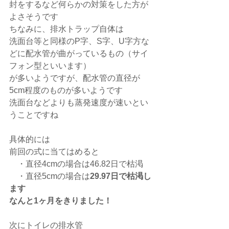
封をするなど何らかの対策をした方が
よさそうです
ちなみに、排水トラップ自体は
洗面台等と同様のP字、S字、U字方な
どに配水管が曲がっているもの（サイ
フォン型といいます）
が多いようですが、配水管の直径が
5cm程度のものが多いようです
洗面台などよりも蒸発速度が速いとい
うことですね
具体的には
前回の式に当てはめると
　・直径4cmの場合は46.82日で枯渇
　・直径5cmの場合は
29.97日で枯渇し
ます
なんと1ヶ月をきりました！
次にトイレの排水管