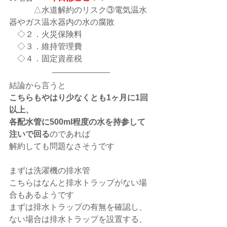
　　　△水道解約のリスク③電気温水
器やガス温水器内の水の腐敗
　◇２．火災保険料
　◇３．維持管理費
　◇４．固定資産税
結論から言うと
こちらもやはり少なくとも1ヶ月に1回
以上、
各配水管に500ml程度の水を持参して
注いで回る
のであれば
解約しても問題なさそうです
まずは洗濯機の排水管
こちらはなんと排水トラップがない場
合もあるようです
まずは排水トラップの有無を確認し、
ない場合は排水トラップを設置する、