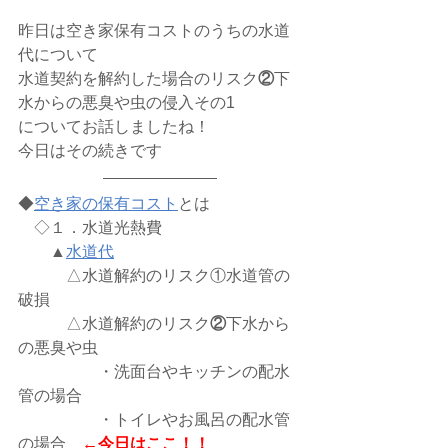
昨日は空き家保有コストのうちの水道
代について
水道契約を解約した場合のリスク
②
下
水からの悪臭や虫の侵入その1
についてお話しましたね！
今日はその続きです
◆
空き家の保有コスト
とは
　◇１．水道光熱費 
　　▲
水道代
　　　△水道解約のリスク①水道管の
破損
　　　△水道解約のリスク
②
下水から
の悪臭や虫
　　　　　・洗面台やキッチンの配水
管の場合
　　　　　・トイレやお風呂の配水管
の場合　
←今日はここ！！